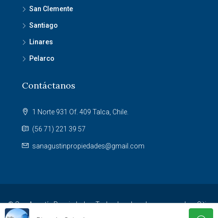
San Clemente
Santiago
Linares
Pelarco
Contáctanos
1 Norte 931 Of. 409 Talca, Chile.
(56 71) 221 39 57
sanagustinpropiedades@gmail.com
© San Agustín Propiedades. Todos los derechos reservados. Sitio
desarrollado por
Agencia NET
.