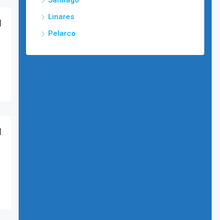
Santiago
Linares
l
Pelarco
l