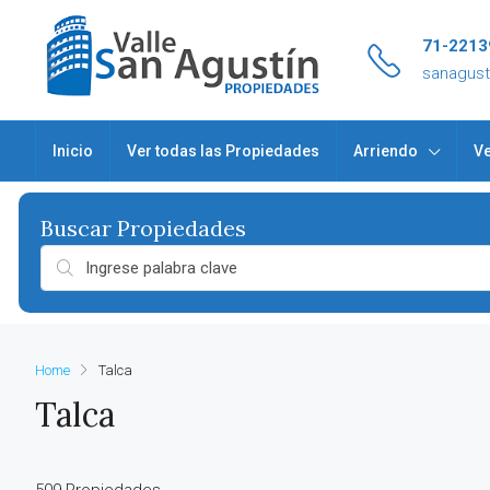
71-2213
sanagus
Inicio
Ver todas las Propiedades
Arriendo
Ve
Home
Talca
Talca
509 Propiedades