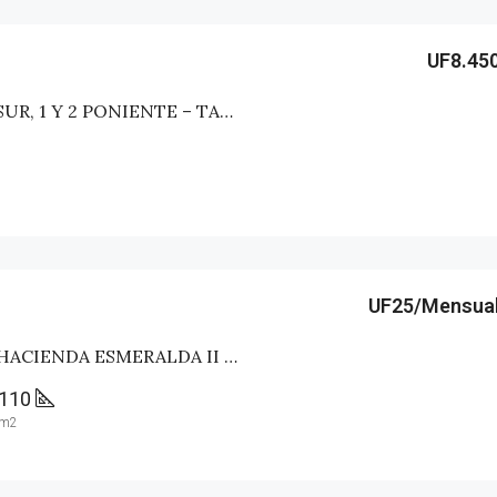
UF8.45
CASA CENTRAL 3 SUR, 1 Y 2 PONIENTE – TALCA
UF25/Mensua
DEPTO EDIFICIO HACIENDA ESMERALDA II – TALCA
110
m2