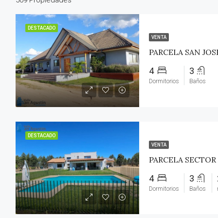
DESTACADO
VENTA
4
3
Dormitorios
Baños
DESTACADO
VENTA
4
3
Dormitorios
Baños