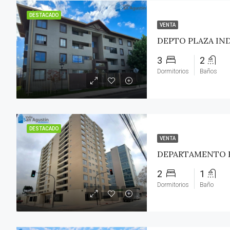
DESTACADO
VENTA
DEPTO PLAZA IN
3
2
Dormitorios
Baños
DESTACADO
VENTA
2
1
Dormitorios
Baño