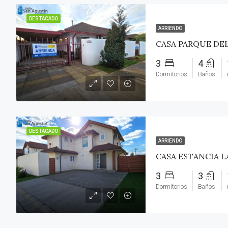
DESTACADO
ARRIENDO
CASA PARQUE DEL
3
4
Dormitorios
Baños
DESTACADO
ARRIENDO
CASA ESTANCIA L
3
3
Dormitorios
Baños