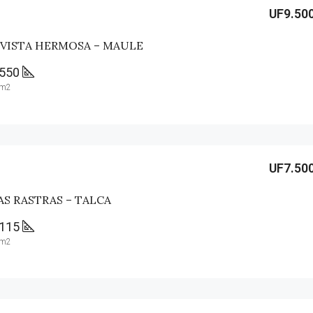
UF9.50
 VISTA HERMOSA – MAULE
550
m2
UF7.50
AS RASTRAS – TALCA
115
m2