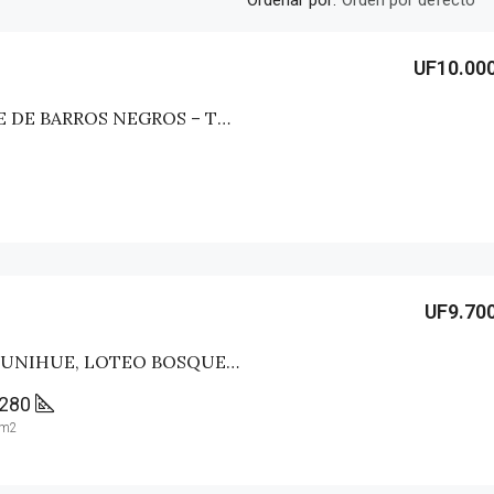
Orden por defecto
UF10.00
PARCELA SAN JOSE DE BARROS NEGROS – TALCA (MAULE NORTE)
UF9.70
PARCELA SECTOR UNIHUE, LOTEO BOSQUES DEL VALLE – MAULE
280
m2