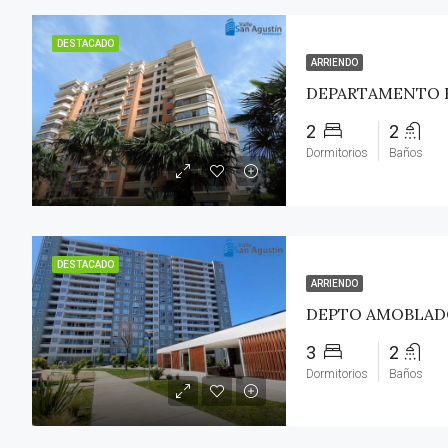
DESTACADO
ARRIENDO
2
2
Dormitorios
Baños
DESTACADO
ARRIENDO
3
2
Dormitorios
Baños