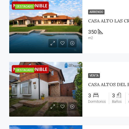
DESTACADO
ARRIENDO
350
m2
DESTACADO
VENTA
CASA ALTOS DEL 
3
3
Dormitorios
Baños