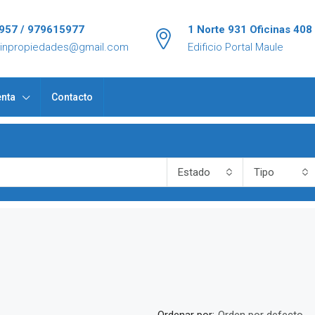
957 / 979615977
1 Norte 931 Oficinas 408
tinpropiedades@gmail.com
Edificio Portal Maule
nta
Contacto
Estado
Tipo
Ordenar por: