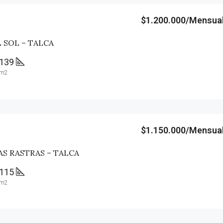
$1.200.000/Mensua
 SOL – TALCA
139
m2
$1.150.000/Mensua
AS RASTRAS – TALCA
115
m2