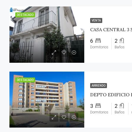
DESTACADO
VENTA
6
2
Dormitorios
Baños
DESTACADO
ARRIENDO
3
2
Dormitorios
Baños