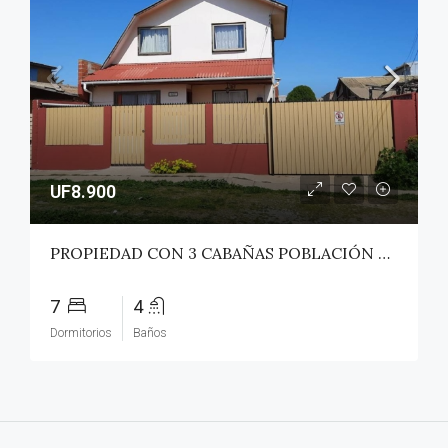
UF8.900
PROPIEDAD CON 3 CABAÑAS POBLACIÓN ROSS – PICHILEMU
7
4
Dormitorios
Baños