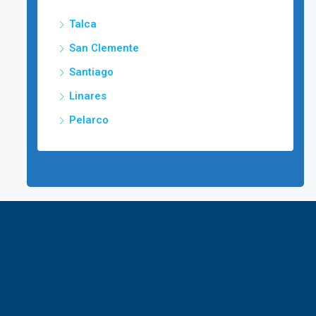
Talca
San Clemente
Santiago
Linares
Pelarco