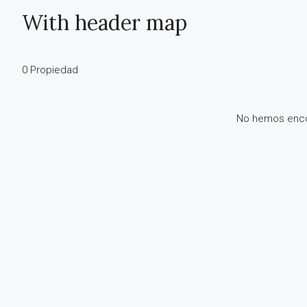
With header map
0 Propiedad
No hemos enco