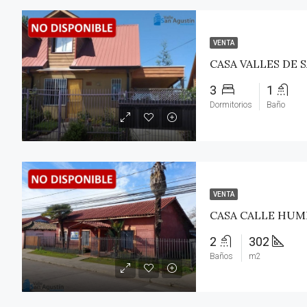
VENTA
3
1
Dormitorios
Baño
VENTA
2
302
Baños
m2