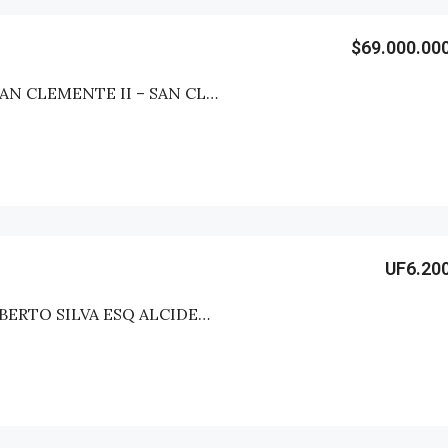
$69.000.00
CASA VALLES DE SAN CLEMENTE II – SAN CLEMENTE
UF6.20
CASA CALLE HUMBERTO SILVA ESQ ALCIDES O’KUINGHTTONS – SAN CLEMENTE