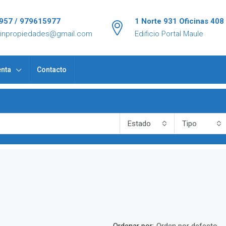
957 / 979615977
1 Norte 931 Oficinas 408
tinpropiedades@gmail.com
Edificio Portal Maule
nta
Contacto
Estado
Tipo
Ordenar por: