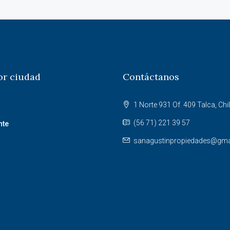
or ciudad
Contáctanos
1 Norte 931 Of. 409 Talca, Chil
(56 71) 221 39 57
nte
sanagustinpropiedades@gma