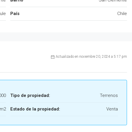
nte
Barrio
San Clemente
ule
País
Chile
Actualizado en noviembre 20, 2024 a 5:17 pm
000
Tipo de propiedad:
Terrenos
 m2
Estado de la propiedad:
Venta