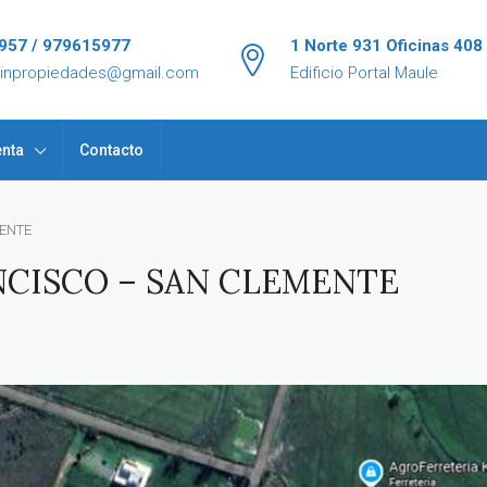
957 / 979615977
1 Norte 931 Oficinas 408
tinpropiedades@gmail.com
Edificio Portal Maule
nta
Contacto
ENTE
NCISCO – SAN CLEMENTE