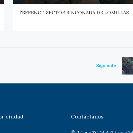
TERRENO 1 SECTOR RINCONADA DE LOMILLAS – SAN C
Siguiente
or ciudad
Contáctanos
1 Norte 931 Of. 409 Talca, Chil