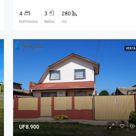
4
3
280
Dormitorios
Baños
m2
VENTA
UF8.900