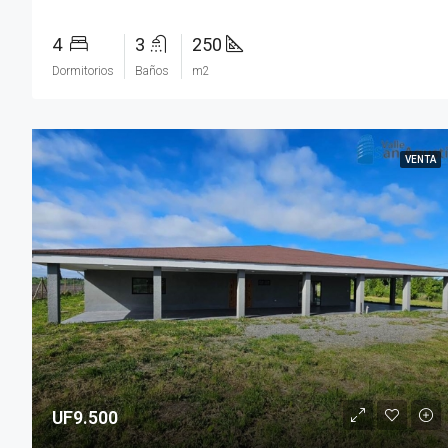
4
3
250
Dormitorios
Baños
m2
VENTA
UF9.500