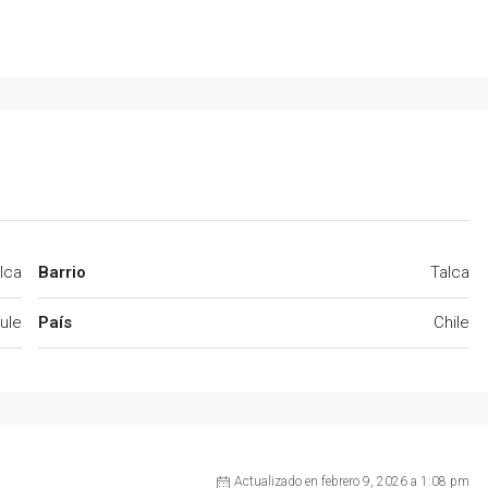
lca
Barrio
Talca
ule
País
Chile
Actualizado en febrero 9, 2026 a 1:08 pm