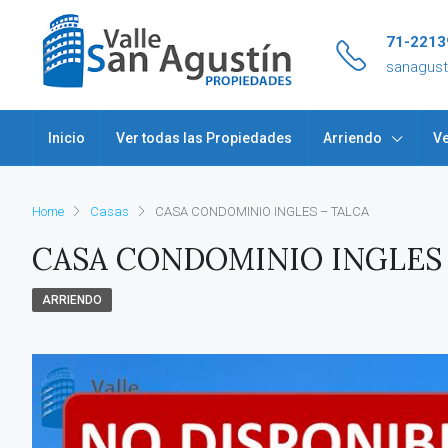
71-2213
sanagus
Inicio
Ver todas las Propiedades
Arriendo
Ve
Home
Casas
CASA CONDOMINIO INGLES – TALCA
CASA CONDOMINIO INGLES 
ARRIENDO