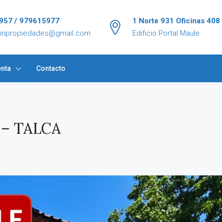
957 / 979615977
1 Norte 931 Oficinas 408
tinpropiedades@gmail.com
Edificio Portal Maule
nta
Contacto
– TALCA