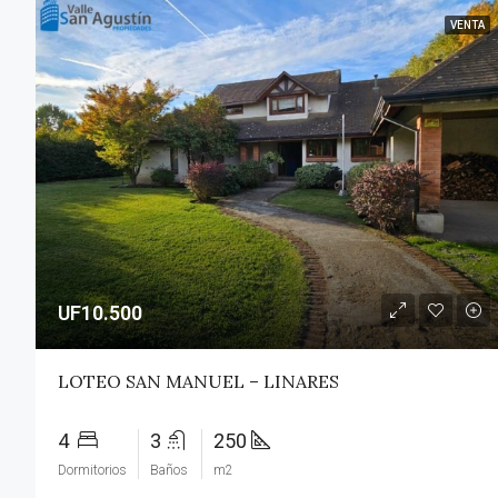
VENTA
UF10.500
LOTEO SAN MANUEL – LINARES
4
3
250
Dormitorios
Baños
m2