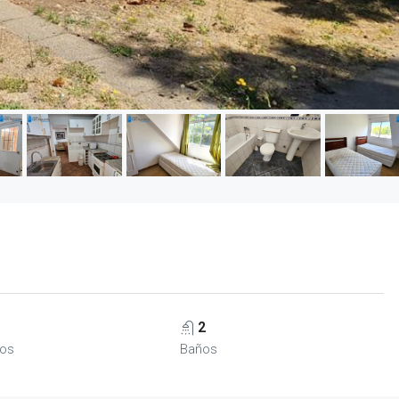
2
ios
Baños