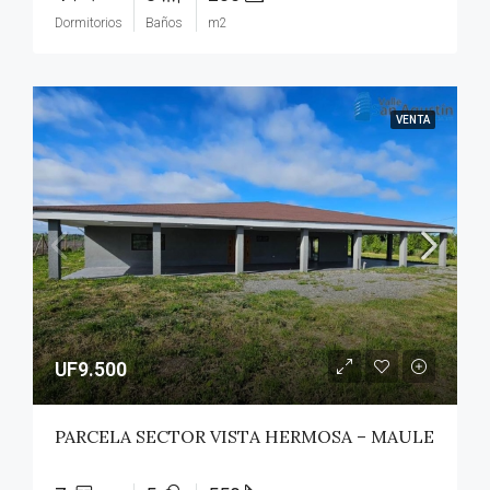
Dormitorios
Baños
m2
VENTA
UF9.500
PARCELA SECTOR VISTA HERMOSA – MAULE