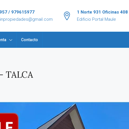
957 / 979615977
1 Norte 931 Oficinas 408
tinpropiedades@gmail.com
Edificio Portal Maule
nta
Contacto
– TALCA