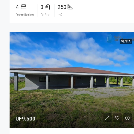
4
3
250
Dormitorios
Baños
m2
VENTA
UF9.500