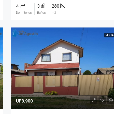
4
3
280
Dormitorios
Baños
m2
VENTA
UF8.900