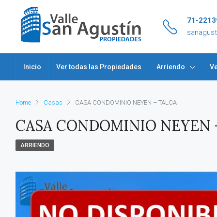
71-2213
sanagus
Inicio
Ver todas las Propiedades
Arriendo
Ve
Home
Casas
CASA CONDOMINIO NEYEN – TALCA
CASA CONDOMINIO NEYEN 
ARRIENDO