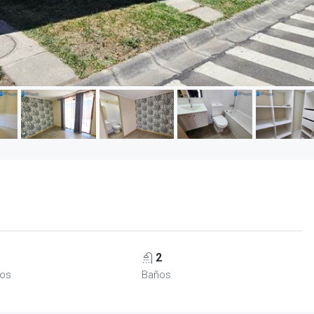
2
ios
Baños