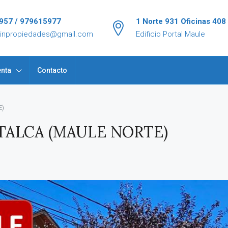
957 / 979615977
1 Norte 931 Oficinas 408
tinpropiedades@gmail.com
Edificio Portal Maule
nta
Contacto
E)
 TALCA (MAULE NORTE)