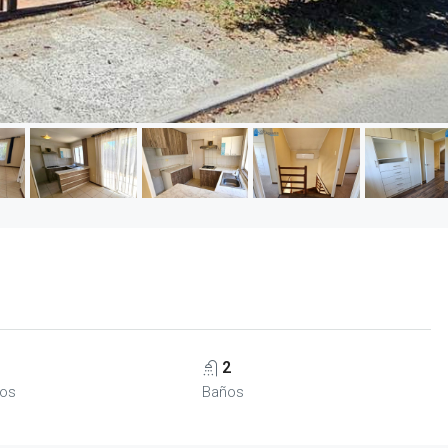
2
ios
Baños