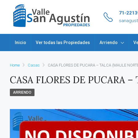
71-2213
sanagus
Inicio
Ver todas las Propiedades
Arriendo
Ve
Home
Casas
CASA FLORES DE PUCARA – TALCA (MAULE NORT
CASA FLORES DE PUCARA –
ARRIENDO