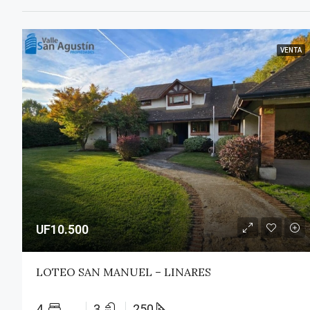
VENTA
UF10.500
LOTEO SAN MANUEL – LINARES
4
3
250