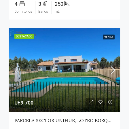
4
3
250
Dormitorios
Baños
m2
DESTACADO
VENTA
UF9.700
PARCELA SECTOR UNIHUE, LOTEO BOSQUES DEL VALLE – MAULE