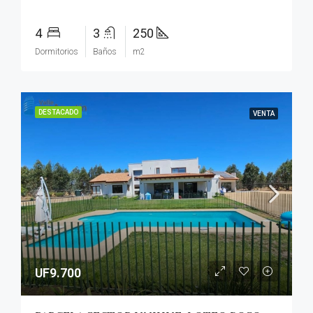
4
3
250
Dormitorios
Baños
m2
DESTACADO
VENTA
UF9.700