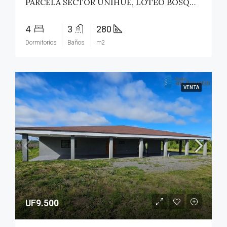
PARCELA SECTOR UNIHUE, LOTEO BOSQUES DEL VALLE – MAULE
4
3
280
Dormitorios
Baños
m2
VENTA
UF9.500