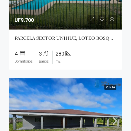
UF9.700
PARCELA SECTOR UNIHUE, LOTEO BOSQUES DEL VALLE – MAULE
4
3
280
Dormitorios
Baños
m2
VENTA