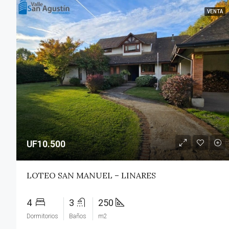
VENTA
UF10.500
LOTEO SAN MANUEL – LINARES
4
3
250
Dormitorios
Baños
m2