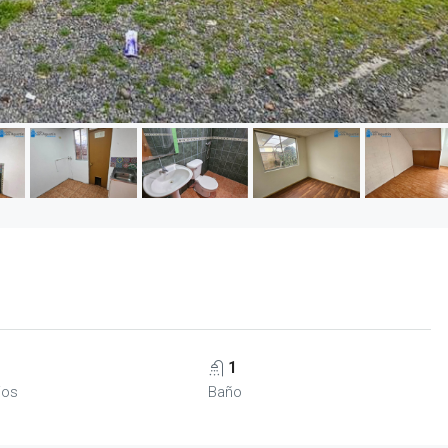
1
ios
Baño