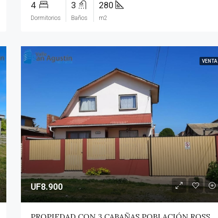
4
3
280
Dormitorios
Baños
m2
VENTA
UF8.900
PROPIEDAD CON 3 CABAÑAS POBLACIÓN ROSS – PICHILEMU