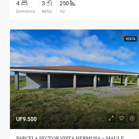
4
3
250
Dormitorios
Baños
m2
VENTA
UF9.500
PARCELA SECTOR VISTA HERMOSA – MAULE