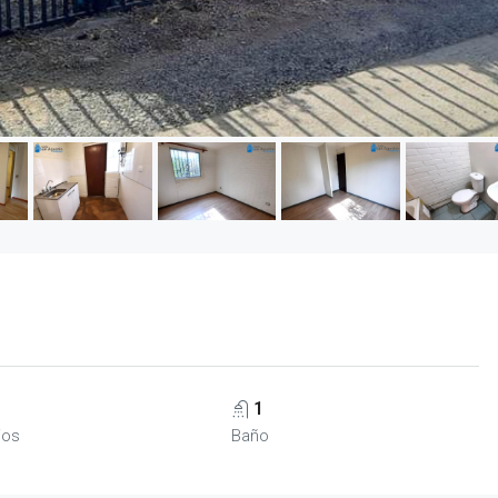
1
ios
Baño