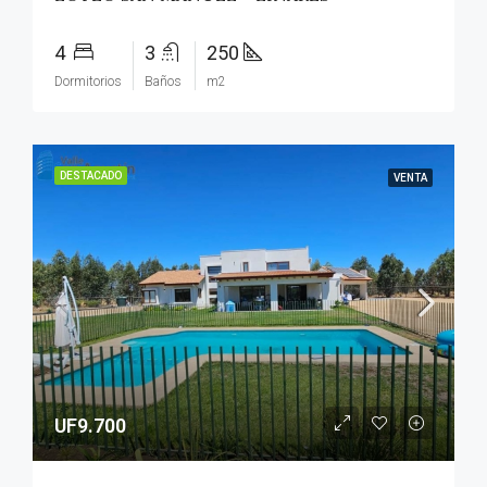
4
3
250
Dormitorios
Baños
m2
DESTACADO
VENTA
UF9.700