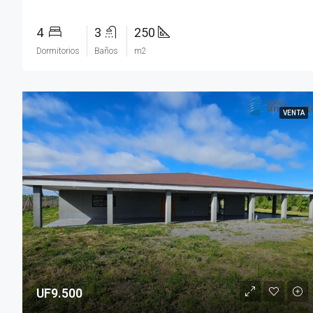
4
3
250
Dormitorios
Baños
m2
VENTA
UF9.500