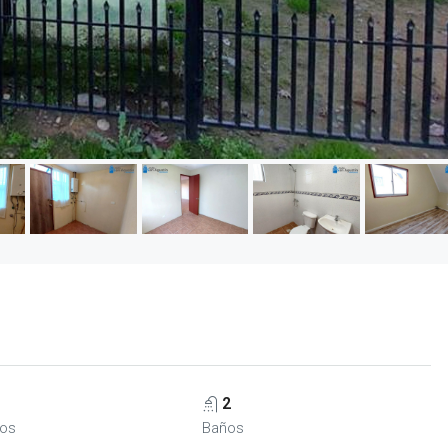
2
ios
Baños