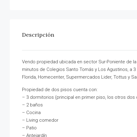
Descripción
Vendo propiedad ubicada en sector Sur-Poniente de la 
minutos de Colegios Santo Tomás y Los Agustinos, a 3 m
Florida, Homecenter, Supermercados Lider, Tottus y San
Propiedad de dos pisos cuenta con:
– 3 dormitorios (principal en primer piso, los otros do
– 2 baños
– Cocina
– Living comedor
– Patio
– Antejardín