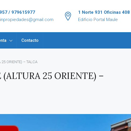
957 / 979615977
1 Norte 931 Oficinas 408
tinpropiedades@gmail.com
Edificio Portal Maule
nta
Contacto
25 ORIENTE) – TALCA
(ALTURA 25 ORIENTE) –