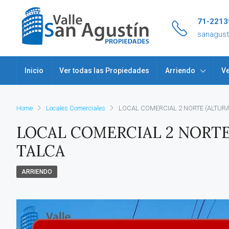
71-2213
sanagus
Inicio
Ver todas las Propiedades
Arriendo
Ve
Home
Locales Comerciales
LOCAL COMERCIAL 2 NORTE (ALTURA 
LOCAL COMERCIAL 2 NORTE 
TALCA
ARRIENDO