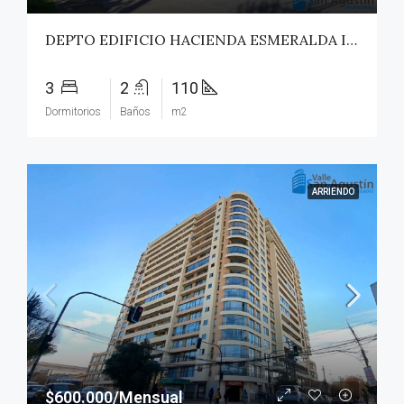
DEPTO EDIFICIO HACIENDA ESMERALDA II – TALCA
3
2
110
Dormitorios
Baños
m2
ARRIENDO
$600.000/Mensual