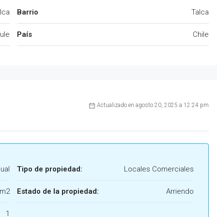
lca
Barrio
Talca
ule
País
Chile
Actualizado en agosto 20, 2025 a 12:24 pm
ual
Tipo de propiedad:
Locales Comerciales
 m2
Estado de la propiedad:
Arriendo
1