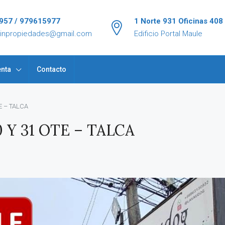
957 / 979615977
1 Norte 931 Oficinas 408
tinpropiedades@gmail.com
Edificio Portal Maule
nta
Contacto
E – TALCA
 Y 31 OTE – TALCA