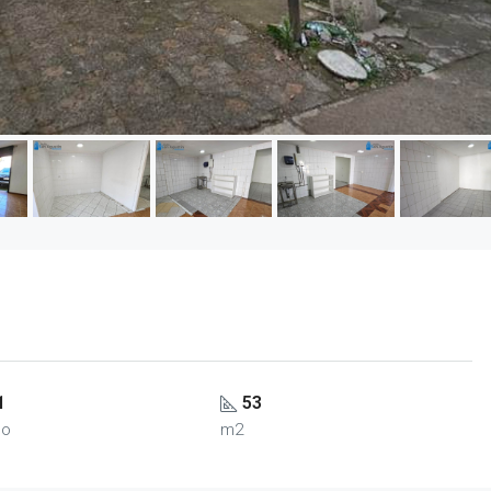
1
53
ño
m2