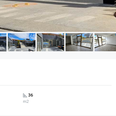
36
m2