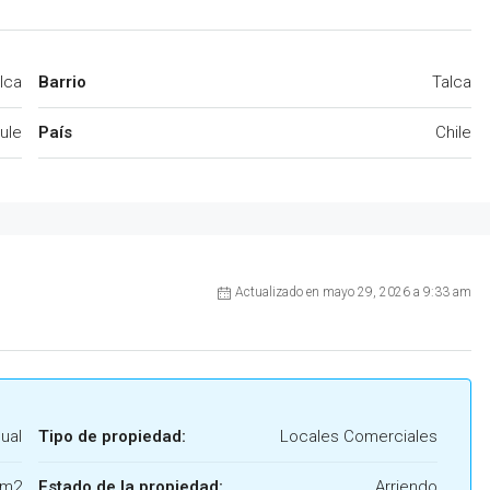
lca
Barrio
Talca
ule
País
Chile
Actualizado en mayo 29, 2026 a 9:33 am
ual
Tipo de propiedad:
Locales Comerciales
 m2
Estado de la propiedad:
Arriendo