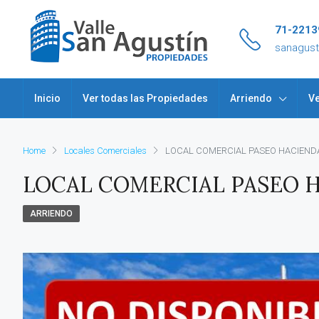
71-2213
sanagus
Inicio
Ver todas las Propiedades
Arriendo
Ve
Home
Locales Comerciales
LOCAL COMERCIAL PASEO HACIENDA
LOCAL COMERCIAL PASEO H
ARRIENDO