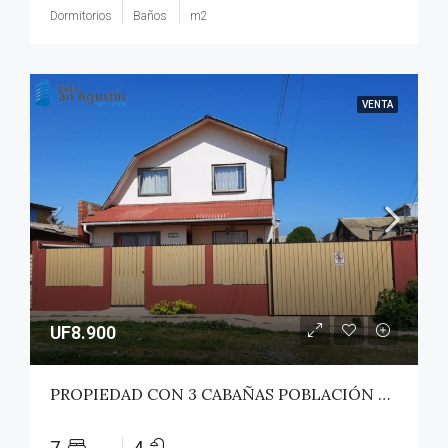
Dormitorios
Baños
m2
VENTA
UF8.900
PROPIEDAD CON 3 CABAÑAS POBLACIÓN ROSS – PICHILEMU
7
4