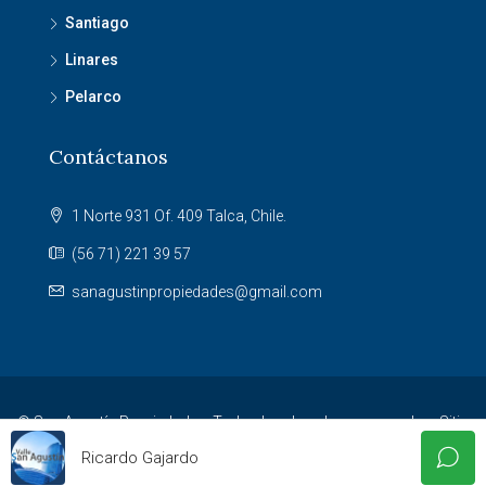
Santiago
Linares
Pelarco
Contáctanos
1 Norte 931 Of. 409 Talca, Chile.
(56 71) 221 39 57
sanagustinpropiedades@gmail.com
© San Agustín Propiedades. Todos los derechos reservados. Sitio
desarrollado por
Agencia NET
.
Ricardo Gajardo