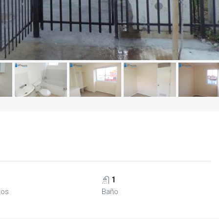
1
ios
Baño