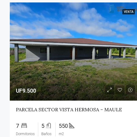
VENTA
UF9.500
PARCELA SECTOR VISTA HERMOSA – MAULE
7
5
550
Dormitorios
Baños
m2