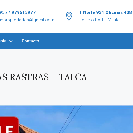
957 / 979615977
1 Norte 931 Oficinas 408
tinpropiedades@gmail.com
Edificio Portal Maule
nta
Contacto
S RASTRAS – TALCA