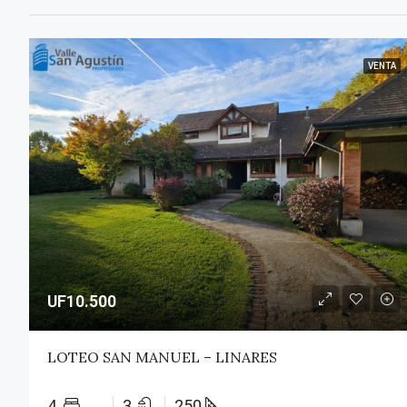
VENTA
UF10.500
LOTEO SAN MANUEL – LINARES
4
3
250