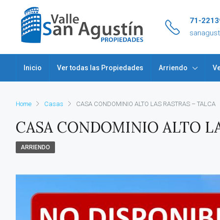
71-2213
sanagus
Inicio
Ver todas las Propiedades
Arriendo
Ve
Home
Casas
CASA CONDOMINIO ALTO LAS RASTRAS – TALCA
CASA CONDOMINIO ALTO LA
ARRIENDO