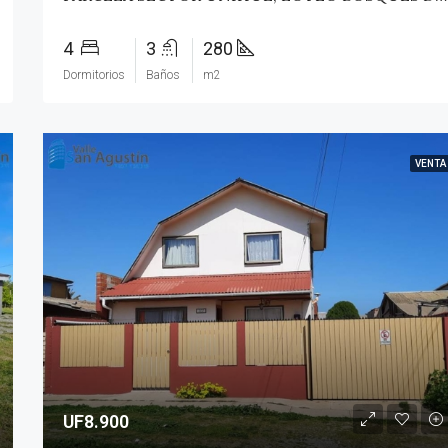
4
3
280
Dormitorios
Baños
m2
VENTA
UF8.900