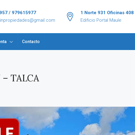
957 / 979615977
1 Norte 931 Oficinas 408
tinpropiedades@gmail.com
Edificio Portal Maule
nta
Contacto
 – TALCA