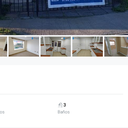
3
ios
Baños