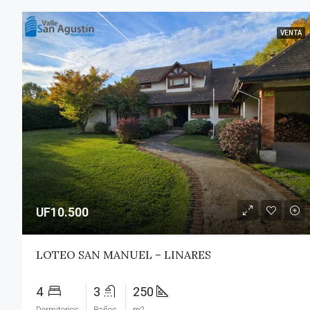
VENTA
UF10.500
LOTEO SAN MANUEL – LINARES
4
3
250
Dormitorios
Baños
m2