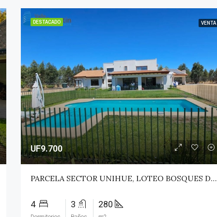
DESTACADO
VENTA
UF9.700
PARCELA SECTOR UNIHUE, LOTEO BOSQUES DEL VALLE – MAULE
4
3
280
Dormitorios
Baños
m2