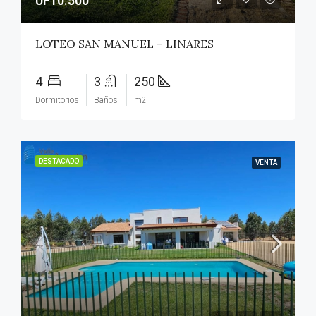
UF10.500
LOTEO SAN MANUEL – LINARES
4
3
250
Dormitorios
Baños
m2
DESTACADO
VENTA