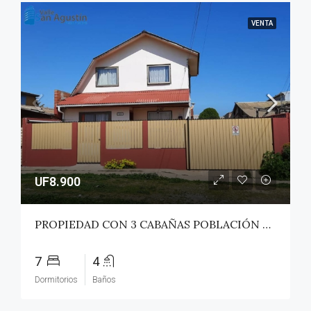
VENTA
UF8.900
PROPIEDAD CON 3 CABAÑAS POBLACIÓN ROSS – PICHILEMU
7
4
Dormitorios
Baños