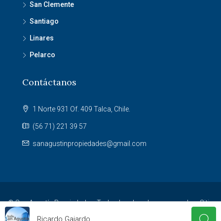
San Clemente
Santiago
Linares
Pelarco
Contáctanos
1 Norte 931 Of. 409 Talca, Chile.
(56 71) 221 39 57
sanagustinpropiedades@gmail.com
© San Agustín Propiedades. Todos los derechos reservados. Sitio
desarrollado por
Agencia NET
.
Ricardo Gajardo