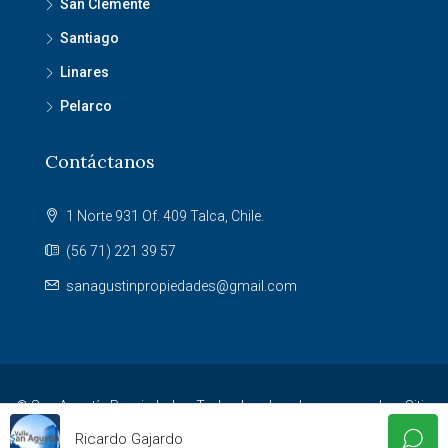
San Clemente
Santiago
Linares
Pelarco
Contáctanos
1 Norte 931 Of. 409 Talca, Chile.
(56 71) 221 39 57
sanagustinpropiedades@gmail.com
© San Agustín Propiedades. Todos los derechos reservados. Sitio
desarrollado por
Agencia NET
.
Ricardo Gajardo