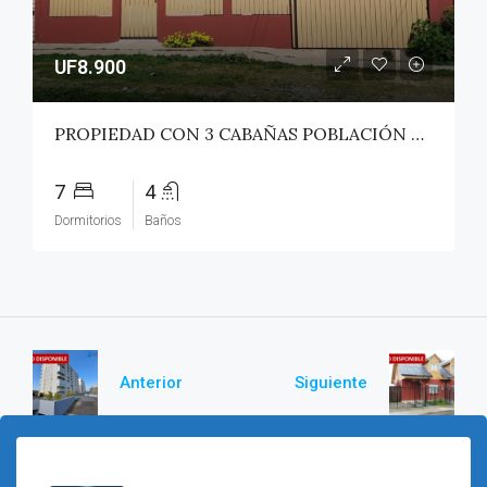
UF8.900
PROPIEDAD CON 3 CABAÑAS POBLACIÓN ROSS – PICHILEMU
7
4
Dormitorios
Baños
Anterior
Siguiente