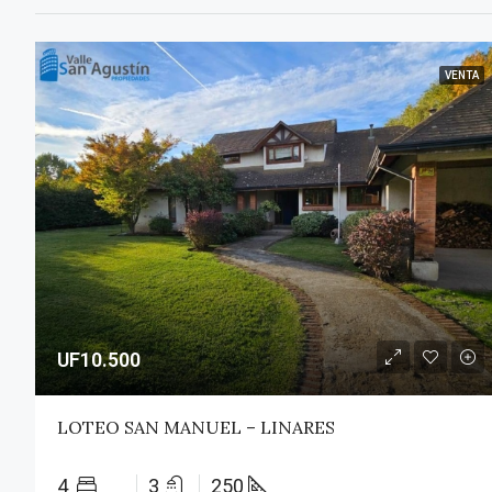
VENTA
UF10.500
LOTEO SAN MANUEL – LINARES
4
3
250