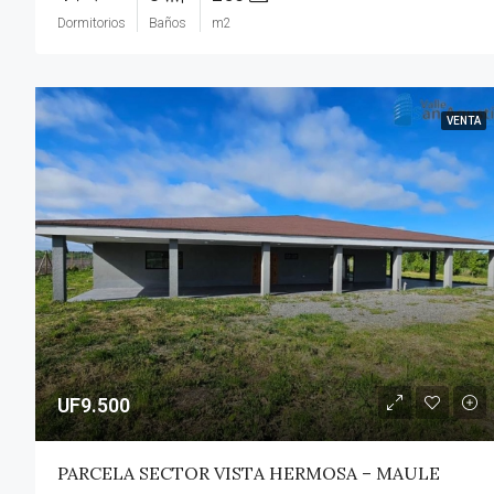
Dormitorios
Baños
m2
VENTA
UF9.500
PARCELA SECTOR VISTA HERMOSA – MAULE