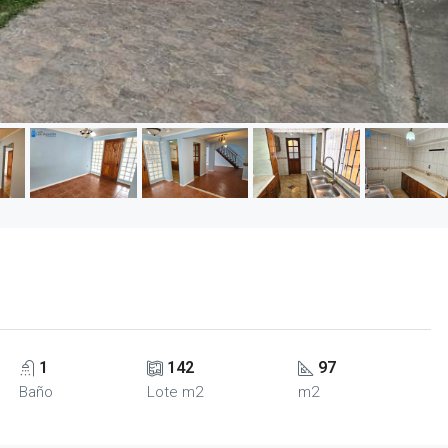
1
142
97
Baño
Lote m2
m2