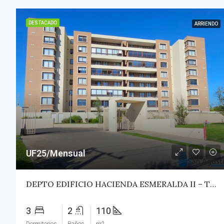
DESTACADO
ARRIENDO
UF25/Mensual
DEPTO EDIFICIO HACIENDA ESMERALDA II – TALCA
3
2
110
Dormitorios
Baños
m2