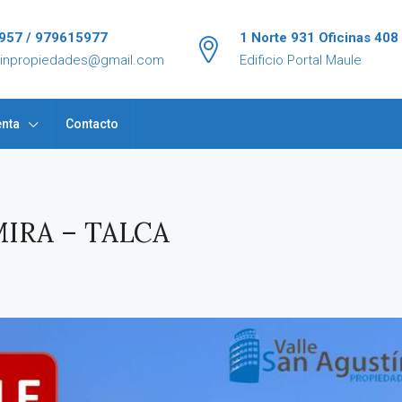
957 / 979615977
1 Norte 931 Oficinas 408
tinpropiedades@gmail.com
Edificio Portal Maule
nta
Contacto
IRA – TALCA