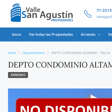
71-2213
sanagus
Inicio
Ver todas las Propiedades
Arriendo
Ve
Home
Departamentos
DEPTO CONDOMINIO ALTAMIRA – TALCA
DEPTO CONDOMINIO ALTAM
ARRIENDO