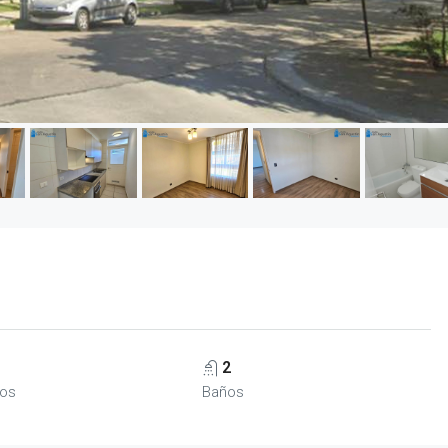
2
ios
Baños