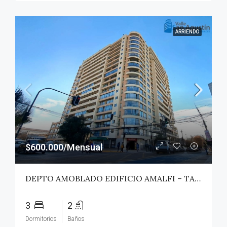
ARRIENDO
$600.000/Mensual
DEPTO AMOBLADO EDIFICIO AMALFI – TALCA
3
2
Dormitorios
Baños