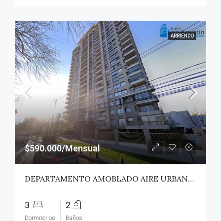
ARRIENDO
$590.000/Mensual
DEPARTAMENTO AMOBLADO AIRE URBANO (PAZ) – TALCA
3
2
Dormitorios
Baños