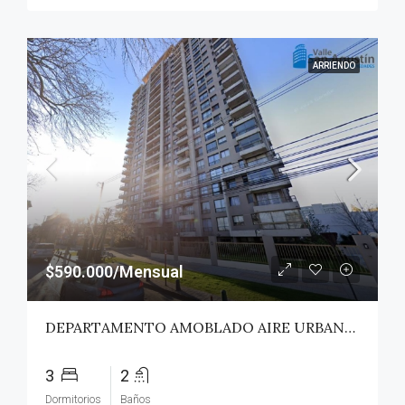
ARRIENDO
$590.000/Mensual
DEPARTAMENTO AMOBLADO AIRE URBANO (PAZ) – TALCA
3
2
Dormitorios
Baños