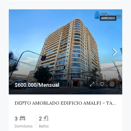
ARRIENDO
$600.000/Mensual
DEPTO AMOBLADO EDIFICIO AMALFI – TALCA
3
2
Dormitorios
Baños