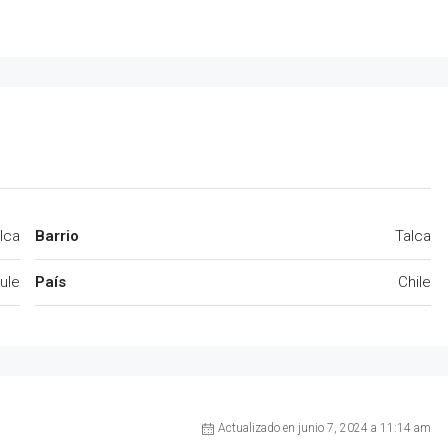
lca
Barrio
Talca
ule
País
Chile
Actualizado en junio 7, 2024 a 11:14 am