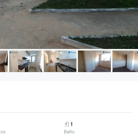
1
ios
Baño