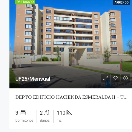
DESTACADO
ARRIENDO
UF25/Mensual
DEPTO EDIFICIO HACIENDA ESMERALDA II – TALCA
3
2
110
Dormitorios
Baños
m2