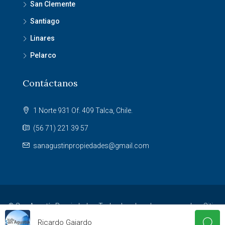
San Clemente
Santiago
Linares
Pelarco
Contáctanos
1 Norte 931 Of. 409 Talca, Chile.
(56 71) 221 39 57
sanagustinpropiedades@gmail.com
© San Agustín Propiedades. Todos los derechos reservados. Sitio
desarrollado por
Agencia NET
.
Ricardo Gajardo