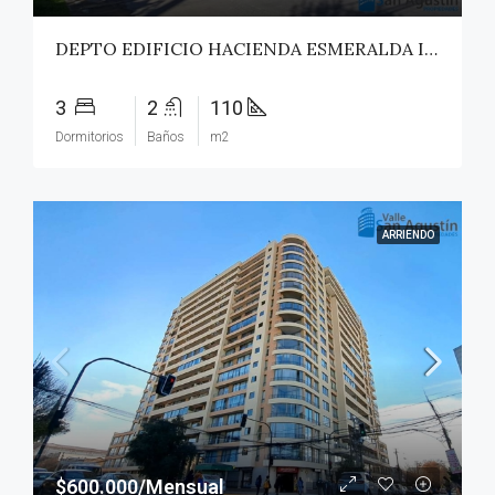
DEPTO EDIFICIO HACIENDA ESMERALDA II – TALCA
3
2
110
Dormitorios
Baños
m2
ARRIENDO
$600.000/Mensual