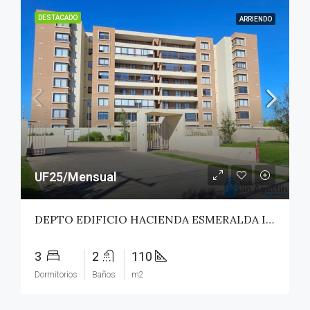
DESTACADO
ARRIENDO
UF25/Mensual
DEPTO EDIFICIO HACIENDA ESMERALDA II – TALCA
3
2
110
Dormitorios
Baños
m2