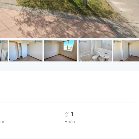
1
ios
Baño