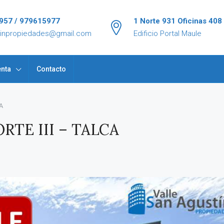
957 / 979615977
1 Norte 931 Oficinas 408
tinpropiedades@gmail.com
Edificio Portal Maule
nta
Contacto
A
TE III – TALCA