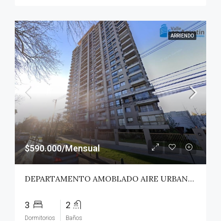
ARRIENDO
$590.000/Mensual
DEPARTAMENTO AMOBLADO AIRE URBANO (PAZ) – TALCA
3
2
Dormitorios
Baños