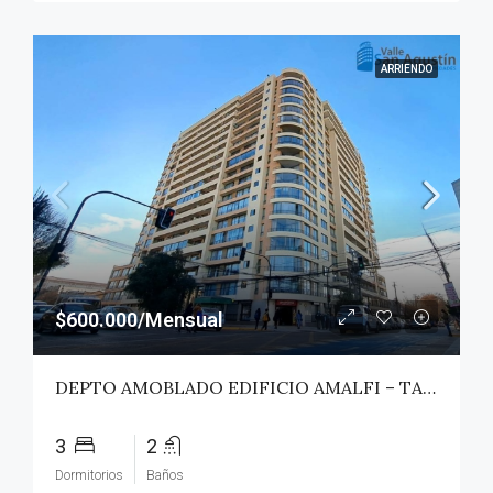
ARRIENDO
$600.000/Mensual
DEPTO AMOBLADO EDIFICIO AMALFI – TALCA
3
2
Dormitorios
Baños