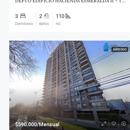
DEPTO EDIFICIO HACIENDA ESMERALDA II – TALCA
3
2
110
Dormitorios
Baños
m2
ARRIENDO
$590.000/Mensual