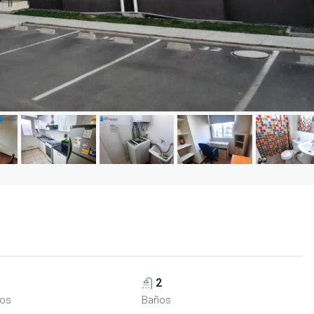
2
ios
Baños