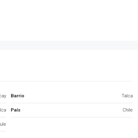
cay
Barrio
Talca
lca
País
Chile
ule