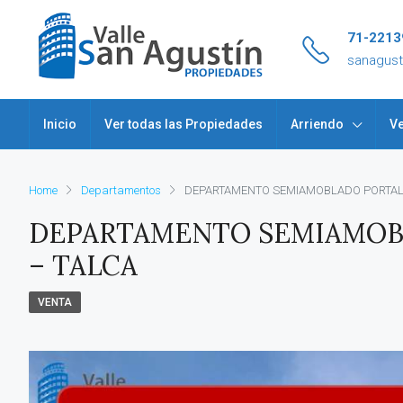
71-2213
sanagus
Inicio
Ver todas las Propiedades
Arriendo
Ve
Home
Departamentos
DEPARTAMENTO SEMIAMOBLADO PORTAL N
DEPARTAMENTO SEMIAMOBL
– TALCA
VENTA