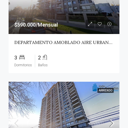
$590.000/Mensual
DEPARTAMENTO AMOBLADO AIRE URBANO (PAZ) – TALCA
3
2
Dormitorios
Baños
ARRIENDO