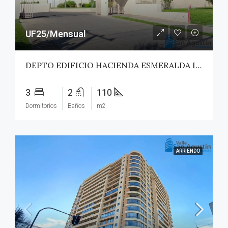
UF25/Mensual
DEPTO EDIFICIO HACIENDA ESMERALDA II – TALCA
3
2
110
Dormitorios
Baños
m2
ARRIENDO