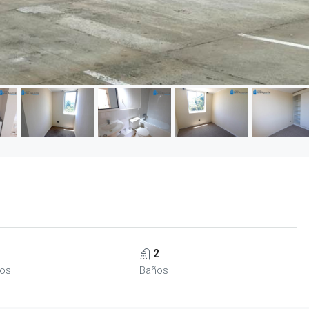
2
ios
Baños