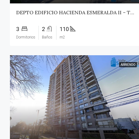
DEPTO EDIFICIO HACIENDA ESMERALDA II – TALCA
3
2
110
Dormitorios
Baños
m2
ARRIENDO