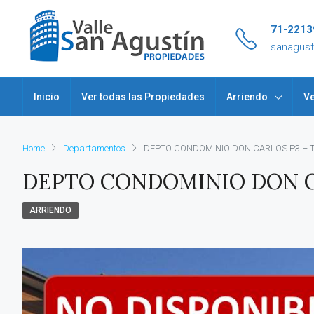
71-2213
sanagus
Inicio
Ver todas las Propiedades
Arriendo
Ve
Home
Departamentos
DEPTO CONDOMINIO DON CARLOS P3 – 
DEPTO CONDOMINIO DON C
ARRIENDO