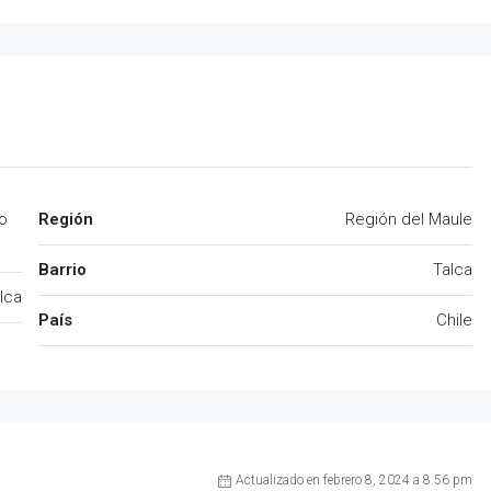
o
Región
Región del Maule
Barrio
Talca
lca
País
Chile
Actualizado en febrero 8, 2024 a 8:56 pm