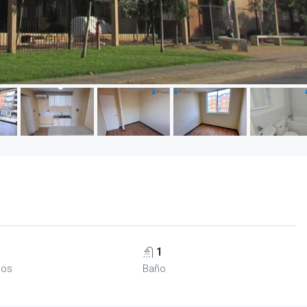
1
ios
Baño