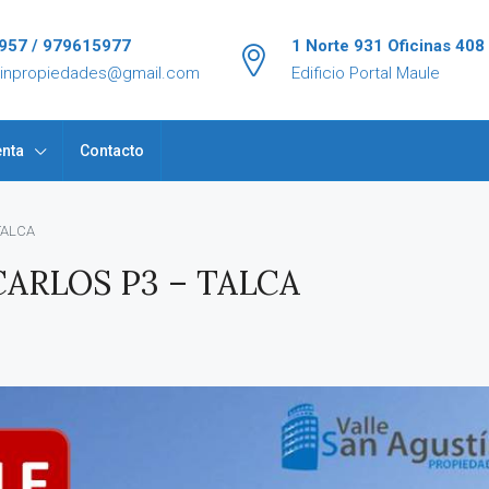
957 / 979615977
1 Norte 931 Oficinas 408
tinpropiedades@gmail.com
Edificio Portal Maule
nta
Contacto
TALCA
ARLOS P3 – TALCA