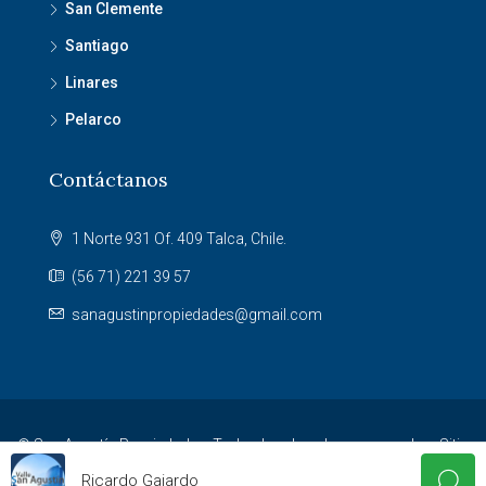
San Clemente
Santiago
Linares
Pelarco
Contáctanos
1 Norte 931 Of. 409 Talca, Chile.
(56 71) 221 39 57
sanagustinpropiedades@gmail.com
© San Agustín Propiedades. Todos los derechos reservados. Sitio
desarrollado por
Agencia NET
.
Ricardo Gajardo