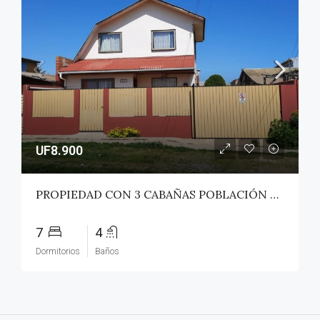
UF8.900
PROPIEDAD CON 3 CABAÑAS POBLACIÓN ROSS – PICHILEMU
7
4
Dormitorios
Baños