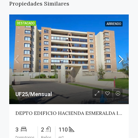
Propiedades Similares
DESTACADO
ARRIENDO
UF25/Mensual
DEPTO EDIFICIO HACIENDA ESMERALDA II – TALCA
3
2
110
Dormitorios
Baños
m2