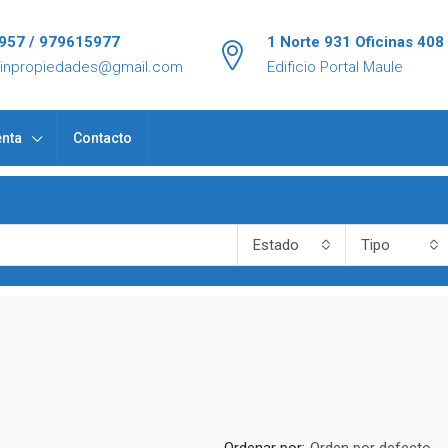
957 / 979615977
1 Norte 931 Oficinas 408
tinpropiedades@gmail.com
Edificio Portal Maule
nta
Contacto
Estado
Tipo
Ordenar por: